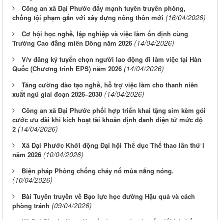
Công an xã Đại Phước đẩy mạnh tuyên truyền phòng,
(16/04/2026)
chống tội phạm gắn với xây dựng nông thôn mới
Cơ hội học nghề, lập nghiệp và việc làm ổn định cùng
(14/04/2026)
Trường Cao đẳng miền Đông năm 2026
V/v đăng ký tuyển chọn người lao động đi làm việc tại Hàn
(14/04/2026)
Quốc (Chương trình EPS) năm 2026
Tăng cường đào tạo nghề, hỗ trợ việc làm cho thanh niên
(14/04/2026)
xuất ngũ giai đoạn 2026–2030
Công an xã Đại Phước phối hợp triển khai tặng sim kèm gói
cước ưu đãi khi kích hoạt tài khoản định danh điện tử mức độ
(14/04/2026)
2
Xã Đại Phước Khởi động Đại hội Thể dục Thể thao lần thứ I
(10/04/2026)
năm 2026
Biện pháp Phòng chống cháy nổ mùa nắng nóng.
(10/04/2026)
Bài Tuyên truyền về Bạo lực học đường Hậu quả và cách
(09/04/2026)
phòng tránh