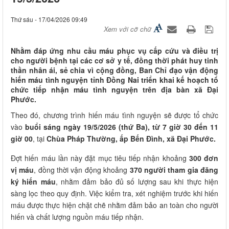
Thứ sáu - 17/04/2026 09:49
Xem với cỡ chữ
Nhằm đáp ứng nhu cầu máu phục vụ cấp cứu và điều trị
cho người bệnh tại các cơ sở y tế, đồng thời phát huy tinh
thần nhân ái, sẻ chia vì cộng đồng, Ban Chỉ đạo vận động
hiến máu tình nguyện tỉnh Đồng Nai triển khai kế hoạch tổ
chức tiếp nhận máu tình nguyện trên địa bàn xã Đại
Phước.
Theo đó, chương trình hiến máu tình nguyện sẽ được tổ chức
vào
buổi sáng ngày 19/5/2026 (thứ Ba), từ 7 giờ 30 đến 11
giờ 00
, tại
Chùa Pháp Thường, ấp Bến Đình, xã Đại Phước.
Đợt hiến máu lần này đặt mục tiêu tiếp nhận khoảng
300 đơn
vị máu
, đồng thời vận động khoảng
370 người tham gia đăng
ký hiến máu
, nhằm đảm bảo đủ số lượng sau khi thực hiện
sàng lọc theo quy định. Việc kiểm tra, xét nghiệm trước khi hiến
máu được thực hiện chặt chẽ nhằm đảm bảo an toàn cho người
hiến và chất lượng nguồn máu tiếp nhận.