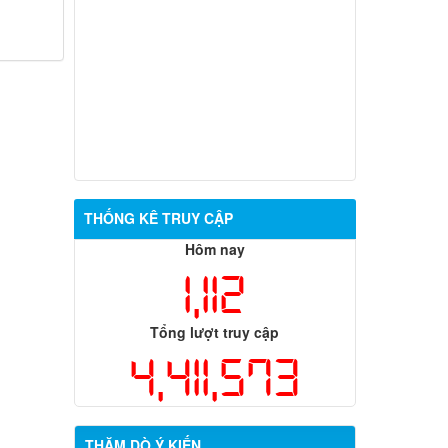
THỐNG KÊ TRUY CẬP
Hôm nay
1,112
Tổng lượt truy cập
4,411,573
THĂM DÒ Ý KIẾN