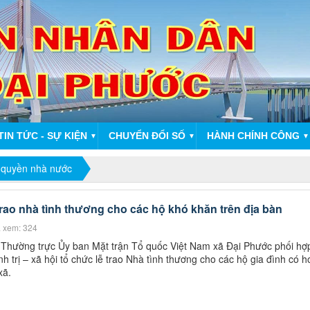
TIN TỨC - SỰ KIỆN
CHUYỂN ĐỔI SỐ
HÀNH CHÍNH CÔNG
▼
▼
▼
 quyền nhà nước
rao nhà tình thương cho các hộ khó khăn trên địa bàn
 xem: 324
Thường trực Ủy ban Mặt trận Tổ quốc Việt Nam xã Đại Phước phối hợp
 trị – xã hội tổ chức lễ trao Nhà tình thương cho các hộ gia đình có 
xã.