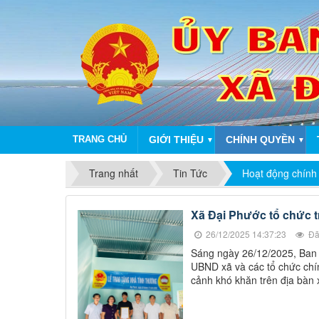
TRANG CHỦ
GIỚI THIỆU
CHÍNH QUYỀN
▼
▼
Trang nhất
Tin Tức
Hoạt động chính
Xã Đại Phước tổ chức t
26/12/2025 14:37:23
Đã
Sáng ngày 26/12/2025, Ban 
UBND xã và các tổ chức chính
cảnh khó khăn trên địa bàn 