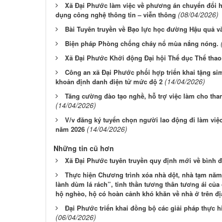
Xã Đại Phước làm việc về phương án chuyển đổi h
(08/04/2026)
dụng công nghệ thông tin – viễn thông
Bài Tuyên truyền về Bạo lực học đường Hậu quả v
Biện pháp Phòng chống cháy nổ mùa nắng nóng.
Xã Đại Phước Khởi động Đại hội Thể dục Thể thao 
Công an xã Đại Phước phối hợp triển khai tặng sim
(14/04/2026)
khoản định danh điện tử mức độ 2
Tăng cường đào tạo nghề, hỗ trợ việc làm cho tha
(14/04/2026)
V/v đăng ký tuyển chọn người lao động đi làm việ
(14/04/2026)
năm 2026
Những tin cũ hơn
Xã Đại Phước tuyên truyền quy định mới về bình đ
Thực hiện Chương trình xóa nhà dột, nhà tạm năm 
lành dùm lá rách”, tinh thần tương thân tương ái củ
hộ nghèo, hộ có hoàn cảnh khó khăn về nhà ở trên đ
Đại Phước triển khai đồng bộ các giải pháp thực 
(06/04/2026)