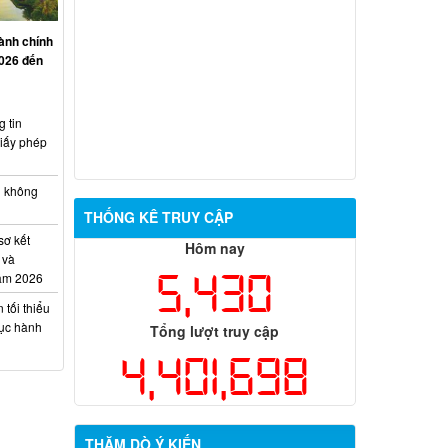
ành chính
2026 đến
 tin
iấy phép
h không
THỐNG KÊ TRUY CẬP
sơ kết
Hôm nay
 và
5,430
năm 2026
tối thiểu
tục hành
Tổng lượt truy cập
4,401,698
THĂM DÒ Ý KIẾN