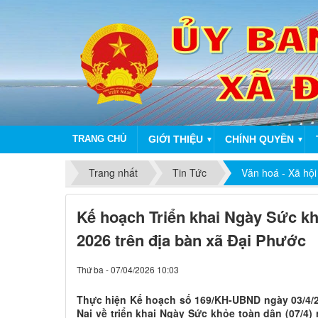
TRANG CHỦ
GIỚI THIỆU
CHÍNH QUYỀN
▼
▼
Trang nhất
Tin Tức
Văn hoá - Xã hội
Kế hoạch Triển khai Ngày Sức kh
2026 trên địa bàn xã Đại Phước
Thứ ba - 07/04/2026 10:03
Thực hiện Kế hoạch số 169/KH-UBND ngày 03/4/
Nai về triển khai Ngày Sức khỏe toàn dân (07/4)