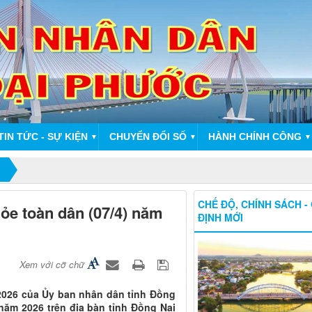
TIN TỨC - SỰ KIỆN
CHUYỂN ĐỔI SỐ
HÀNH CHÍNH CÔNG
▼
▼
▼
CHẾ ĐỘ, CHÍNH SÁCH -
ỏe toàn dân (07/4) năm
ĐỊNH MỚI
Xem với cỡ chữ
2026 của Ủy ban nhân dân tỉnh Đồng
 năm 2026 trên địa bàn tỉnh Đồng Nai