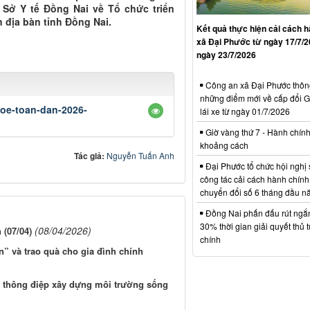
 Sở Y tế Đồng Nai về Tổ chức triển
 địa bàn tỉnh Đồng Nai.
Kết quả thực hiện cải cách h
xã Đại Phước từ ngày 17/7/
ngày 23/7/2026
Công an xã Đại Phước thông
những điểm mới về cấp đổi G
hoe-toan-dan-2026-
lái xe từ ngày 01/7/2026
Giờ vàng thứ 7 - Hành chín
khoảng cách
Tác giả:
Nguyễn Tuấn Anh
Đại Phước tổ chức hội nghị 
công tác cải cách hành chính
chuyển đổi số 6 tháng đầu 
Đồng Nai phấn đấu rút ngắn 
30% thời gian giải quyết thủ 
(08/04/2026)
(07/04)
chính
” và trao quà cho gia đình chính
 thông điệp xây dựng môi trường sống