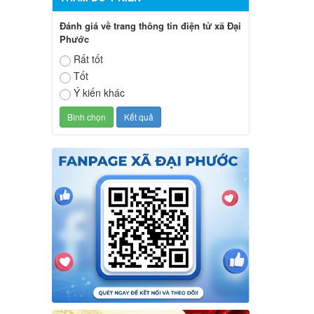
Đánh giá về trang thông tin điện tử xã Đại
Phước
Rất tốt
Tốt
Ý kiến khác