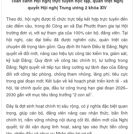
Toàn cảnh Hội nghị trực tuyến học tập, quán triệt Nghị
quyết Hội nghị Trung ương 2 khóa XIV
Theo đó, hội nghị được tổ chức trực tiếp kết hợp trực tuyến đến
các điểm cầu, trong đó Công an xã Đại Phước tham gia tại Hội
trường đơn vị, với sự tham gia của 100% cán bộ, đảng viên. Tại
hội nghị, các đại biểu đã được nghiên cứu, quán triệt các
chuyên đề trọng tâm gồm: Quy định thi hành Điều lệ Đảng; Nghị
quyết về đổi mới, nâng cao hiệu lực công tác kiểm tra, giám sát,
kỷ luật Đảng; Quy định về công tác chính trị, tư tưởng trong
Đảng; Nghị quyết về tiếp tục tăng cường sự lãnh đạo của Đảng
đối với công tác phòng, chống tham nhũng, lãng phí, tiêu cực
trong giai đoạn mới; Kết luận về kế hoạch phát triển kinh tế - xã
hội, tài chính quốc gia, đầu tư công trung hạn giai đoạn 2026–
2030 gắn với mục tiêu tăng trưởng “2 con số”.
Đây là đợt sinh hoạt chính trị sâu rộng, có ý nghĩa đặc biệt quan
trọng, giúp cán bộ, đảng viên nâng cao nhận thức, bản lĩnh
chính trị, nắm vững những nội dung cốt lõi, điểm mới của Nghị
quyết; từ đó vận dụng linh hoạt, sáng tạo vào thực tiễn công
tác, chiến đấu và phục vụ Nhân dân tại cơ sở.