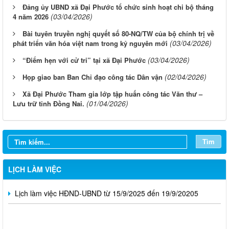
Đảng ủy UBND xã Đại Phước tổ chức sinh hoạt chi bộ tháng
(03/04/2026)
4 năm 2026
Bài tuyên truyền nghị quyết số 80-NQ/TW của bộ chính trị về
(03/04/2026)
phát triển văn hóa việt nam trong kỷ nguyên mới
(03/04/2026)
“Điểm hẹn với cử tri” tại xã Đại Phước
(02/04/2026)
Họp giao ban Ban Chỉ đạo công tác Dân vận
Xã Đại Phước Tham gia lớp tập huấn công tác Văn thư –
(01/04/2026)
Lưu trữ tỉnh Đồng Nai.
Lịch làm việc tuần 02 tháng 10 của HĐND và UBND xã
Lịch làm việc tuần của HĐND và UBND xã 06-11.10.2025
Tìm
Lịch làm việc của HĐND và UBND xã (Ngày 22/9/2025 -
27/9/2025)
LỊCH LÀM VIỆC
Lịch làm việc HĐND-UBND từ 15/9/2025 đến 19/9/20205