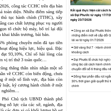
-2026, công tác CCHC trên địa bàn
Kết quả thực hiện cải cách h
há toàn diện. Nhiều điểm sáng tiếp
xã Đại Phước từ ngày 17/7/
h thủ tục hành chính (TTHC), xây
ngày 23/7/2026
nâng cao chất lượng phục vụ người
gọn tổ chức bộ máy, bố trí lại đội
Công an xã Đại Phước thông
 khai khẩn trương, bài bản.
những điểm mới về cấp đổi G
lái xe từ ngày 01/7/2026
5% phòng chuyên môn đã tạo tiền
Giờ vàng thứ 7 - Hành chín
hoạt động hiệu lực, hiệu quả. Đặc
khoảng cách
đạt 93,10%, Chỉ số hài lòng của
Đại Phước tổ chức hội nghị 
n vị trí thứ 3 toàn quốc…
công tác cải cách hành chính
cũng thẳng thắn nhìn nhận một số
chuyển đổi số 6 tháng đầu 
h phần về CCHC còn biến động, chưa
Đồng Nai phấn đấu rút ngắn 
ng ở một số lĩnh vực, địa bàn còn
30% thời gian giải quyết thủ 
ỷ luật, kỷ cương hành chính ở một
chính
ưa nghiêm…
ên, Phó Chủ tịch UBND thành phố
ng nỗ lực của các sở, ngành, địa
là các đơn vị có khối lượng hồ sơ