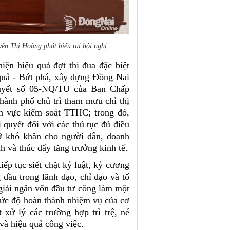
n Thị Hoàng phát biểu tại hội nghị
hiện hiệu quả đợt thi đua đặc biệt
quả - Bứt phá, xây dựng Đồng Nai
 quyết số 05-NQ/TU của Ban Chấp
ành phố chủ trì tham mưu chỉ thị
nh vực kiểm soát TTHC; trong đó,
i quyết đối với các thủ tục đủ điều
gỡ khó khăn cho người dân, doanh
h và thúc đẩy tăng trưởng kinh tế.
p tục siết chặt kỷ luật, kỷ cương
đầu trong lãnh đạo, chỉ đạo và tổ
giải ngân vốn đầu tư công làm một
mức độ hoàn thành nhiệm vụ của cơ
xử lý các trường hợp trì trệ, né
và hiệu quả công việc.