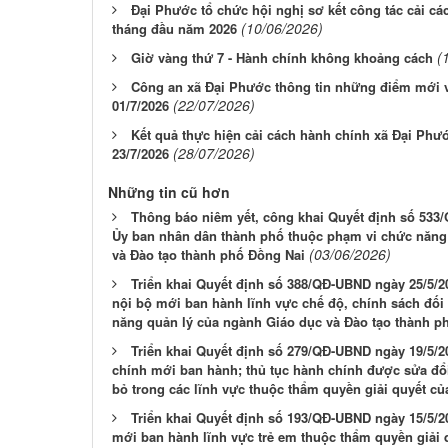
Đại Phước tổ chức hội nghị sơ kết công tác cải cá
(10/06/2026)
tháng đầu năm 2026
(
Giờ vàng thứ 7 - Hành chính không khoảng cách
Công an xã Đại Phước thông tin những điểm mới về
(22/07/2026)
01/7/2026
Kết quả thực hiện cải cách hành chính xã Đại Phư
(28/07/2026)
23/7/2026
Những tin cũ hơn
Thông báo niêm yết, công khai Quyết định số 533
Ủy ban nhân dân thành phố thuộc phạm vi chức năng
(03/06/2026)
và Đào tạo thành phố Đồng Nai
Triển khai Quyết định số 388/QĐ-UBND ngày 25/5/2
nội bộ mới ban hành lĩnh vực chế độ, chính sách đối
năng quản lý của ngành Giáo dục và Đào tạo thành p
Triển khai Quyết định số 279/QĐ-UBND ngày 19/5/
chính mới ban hành; thủ tục hành chính được sửa đổi,
bỏ trong các lĩnh vực thuộc thẩm quyền giải quyết 
Triển khai Quyết định số 193/QĐ-UBND ngày 15/5/2
mới ban hành lĩnh vực trẻ em thuộc thẩm quyền giải 