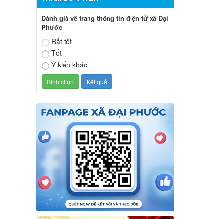
Đánh giá về trang thông tin điện tử xã Đại
Phước
Rất tốt
Tốt
Ý kiến khác