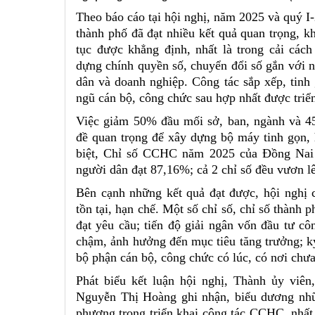
Theo báo cáo tại hội nghị, năm 2025 và quý I
thành phố đã đạt nhiều kết quả quan trọng, k
tục được khẳng định, nhất là trong cải các
dựng chính quyền số, chuyển đổi số gắn với 
dân và doanh nghiệp. Công tác sắp xếp, tinh 
ngũ cán bộ, công chức sau hợp nhất được triển
Việc giảm 50% đầu mối sở, ban, ngành và 4
đề quan trọng để xây dựng bộ máy tinh gọn, 
biệt, Chỉ số CCHC năm 2025 của Đồng Nai 
người dân đạt 87,16%; cả 2 chỉ số đều vươn lê
Bên cạnh những kết quả đạt được, hội nghị 
tồn tại, hạn chế. Một số chỉ số, chỉ số thàn
đạt yêu cầu; tiến độ giải ngân vốn đầu tư cô
chậm, ảnh hưởng đến mục tiêu tăng trưởng; k
bộ phận cán bộ, công chức có lúc, có nơi ch
Phát biểu kết luận hội nghị, Thành ủy vi
Nguyễn Thị Hoàng ghi nhận, biểu dương nhữ
phương trong triển khai công tác CCHC, nhất 