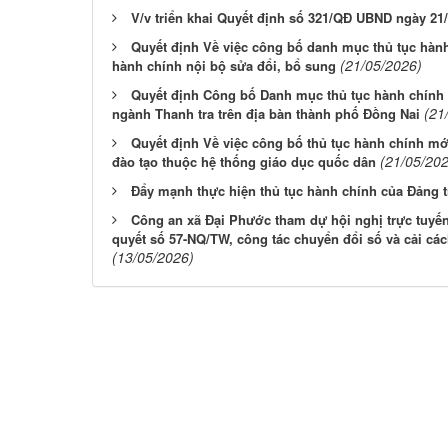
V/v triển khai Quyết định số 321/QĐ UBND ngày 21
Quyết định Về việc công bố danh mục thủ tục hành
(21/05/2026)
hành chính nội bộ sửa đổi, bổ sung
Quyết định Công bố Danh mục thủ tục hành chính 
(21
ngành Thanh tra trên địa bàn thành phố Đồng Nai
Quyết định Về việc công bố thủ tục hành chính mớ
(21/05/20
đào tạo thuộc hệ thống giáo dục quốc dân
Đẩy mạnh thực hiện thủ tục hành chính của Đảng t
Công an xã Đại Phước tham dự hội nghị trực tuyến 
quyết số 57-NQ/TW, công tác chuyển đổi số và cải cá
(13/05/2026)