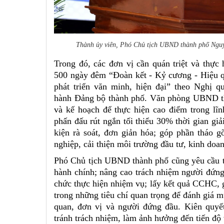
Thành ủy viên, Phó Chủ tịch UBND thành phố Nguyễ
Trong đó, các đơn vị cần quán triệt và thực 
500 ngày đêm “Đoàn kết - Kỷ cương - Hiệu 
phát triển văn minh, hiện đại” theo Nghị
hành Đảng bộ thành phố. Văn phòng UBND th
và kế hoạch để thực hiện cao điểm trong lĩ
phấn đấu rút ngắn tối thiểu 30% thời gian giả
kiện rà soát, đơn giản hóa; góp phần tháo 
nghiệp, cải thiện môi trường đầu tư, kinh doan
Phó Chủ tịch UBND thành phố cũng yêu cầu tiế
hành chính; nâng cao trách nhiệm người đứng 
chức thực hiện nhiệm vụ; lấy kết quả CCHC, 
trong những tiêu chí quan trọng để đánh giá 
quan, đơn vị và người đứng đầu. Kiên quyết 
tránh trách nhiệm, làm ảnh hưởng đến tiến độ 