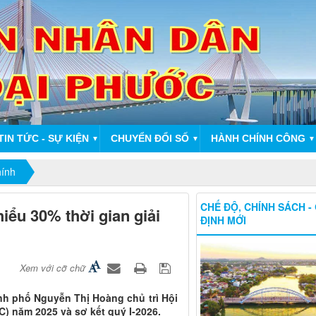
TIN TỨC - SỰ KIỆN
CHUYỂN ĐỔI SỐ
HÀNH CHÍNH CÔNG
▼
▼
▼
hính
CHẾ ĐỘ, CHÍNH SÁCH -
hiểu 30% thời gian giải
ĐỊNH MỚI
Xem với cỡ chữ
nh phố Nguyễn Thị Hoàng chủ trì Hội
C) năm 2025 và sơ kết quý I-2026.