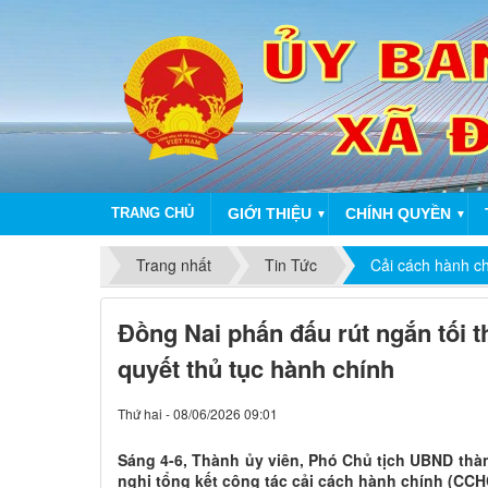
TRANG CHỦ
GIỚI THIỆU
CHÍNH QUYỀN
▼
▼
Trang nhất
Tin Tức
Cải cách hành c
Đồng Nai phấn đấu rút ngắn tối t
quyết thủ tục hành chính
Thứ hai - 08/06/2026 09:01
Sáng 4-6, Thành ủy viên, Phó Chủ tịch UBND thà
nghị tổng kết công tác cải cách hành chính (CCH