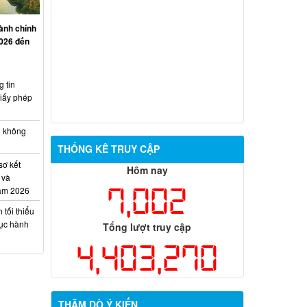
ành chính
2026 đến
 tin
iấy phép
h không
THỐNG KÊ TRUY CẬP
sơ kết
Hôm nay
 và
7,002
năm 2026
tối thiểu
tục hành
Tổng lượt truy cập
4,403,270
THĂM DÒ Ý KIẾN