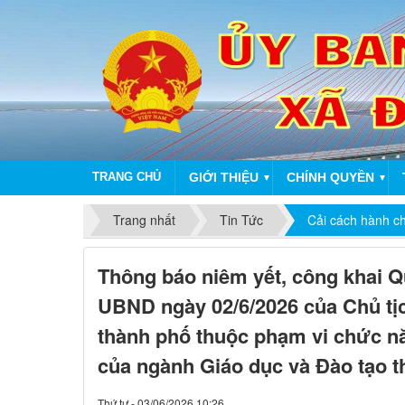
TRANG CHỦ
GIỚI THIỆU
CHÍNH QUYỀN
▼
▼
Trang nhất
Tin Tức
Cải cách hành c
Thông báo niêm yết, công khai Q
UBND ngày 02/6/2026 của Chủ tị
thành phố thuộc phạm vi chức n
của ngành Giáo dục và Đào tạo 
Thứ tư - 03/06/2026 10:26