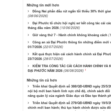
Những tin mới hơn
Đồng Nai phấn đấu rút ngắn tối thiểu 30% thời gian
(08/06/2026)
Đại Phước tổ chức hội nghị sơ kết công tác cải cá
(10/06/2026)
tháng đầu năm 2026
(
Giờ vàng thứ 7 - Hành chính không khoảng cách
Công an xã Đại Phước thông tin những điểm mới về
(22/07/2026)
01/7/2026
Kết quả thực hiện cải cách hành chính xã Đại Phư
(28/07/2026)
23/7/2026
KIỂM TRA CÔNG TÁC CẢI CÁCH HÀNH CHÍNH VÀ 
(06/08/2026)
ĐẠI PHƯỚC NĂM 2026
Những tin cũ hơn
Triển khai Quyết định số 388/QĐ-UBND ngày 25/5/2
nội bộ mới ban hành lĩnh vực chế độ, chính sách đối
năng quản lý của ngành Giáo dục và Đào tạo thành p
Triển khai Quyết định số 279/QĐ-UBND ngày 19/5/
chính mới ban hành; thủ tục hành chính được sửa đổi,