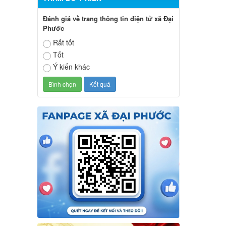
Đánh giá về trang thông tin điện tử xã Đại
Phước
Rất tốt
Tốt
Ý kiến khác