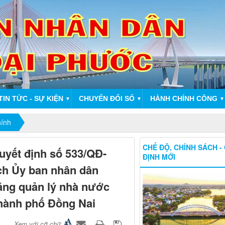
TIN TỨC - SỰ KIỆN
CHUYỂN ĐỔI SỐ
HÀNH CHÍNH CÔNG
▼
▼
▼
hính
CHẾ ĐỘ, CHÍNH SÁCH -
uyết định số 533/QĐ-
ĐỊNH MỚI
ch Ủy ban nhân dân
ăng quản lý nhà nước
thành phố Đồng Nai
Xem với cỡ chữ