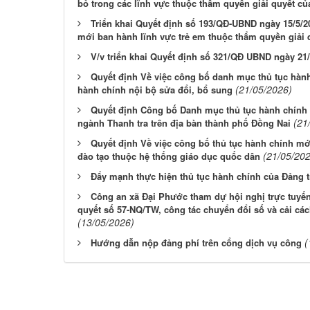
bỏ trong các lĩnh vực thuộc thẩm quyền giải quyết 
Triển khai Quyết định số 193/QĐ-UBND ngày 15/5/2
mới ban hành lĩnh vực trẻ em thuộc thẩm quyền giải 
V/v triển khai Quyết định số 321/QĐ UBND ngày 21
Quyết định Về việc công bố danh mục thủ tục hành
(21/05/2026)
hành chính nội bộ sửa đổi, bổ sung
Quyết định Công bố Danh mục thủ tục hành chính 
(21
ngành Thanh tra trên địa bàn thành phố Đồng Nai
Quyết định Về việc công bố thủ tục hành chính mớ
(21/05/20
đào tạo thuộc hệ thống giáo dục quốc dân
Đẩy mạnh thực hiện thủ tục hành chính của Đảng t
Công an xã Đại Phước tham dự hội nghị trực tuyến 
quyết số 57-NQ/TW, công tác chuyển đổi số và cải cá
(13/05/2026)
(
Hướng dẫn nộp đảng phí trên cổng dịch vụ công