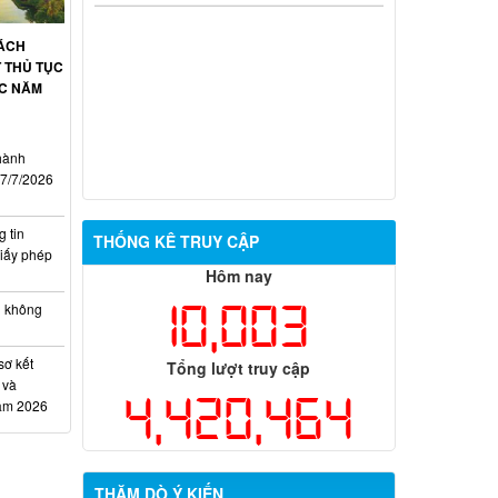
CÁCH
 THỦ TỤC
ỚC NĂM
hành
17/7/2026
 tin
THỐNG KÊ TRUY CẬP
iấy phép
Hôm nay
10,003
h không
sơ kết
Tổng lượt truy cập
 và
4,420,464
năm 2026
THĂM DÒ Ý KIẾN