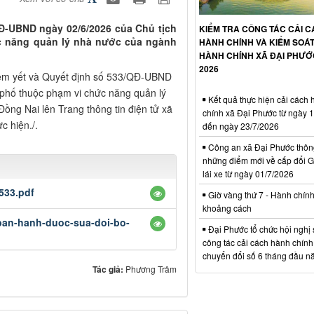
QĐ-UBND ngày 02/6/2026 của Chủ tịch
KIỂM TRA CÔNG TÁC CẢI 
c năng quản lý nhà nước của ngành
HÀNH CHÍNH VÀ KIỂM SOÁT
HÀNH CHÍNH XÃ ĐẠI PHƯ
2026
iêm yết và Quyết định số 533/QĐ-UBND
phố thuộc phạm vi chức năng quản lý
Kết quả thực hiện cải cách 
ng Nai lên Trang thông tin điện tử xã
chính xã Đại Phước từ ngày 
c hiện./.
đến ngày 23/7/2026
Công an xã Đại Phước thông
những điểm mới về cấp đổi G
lái xe từ ngày 01/7/2026
533.pdf
Giờ vàng thứ 7 - Hành chín
khoảng cách
ban-hanh-duoc-sua-doi-bo-
Đại Phước tổ chức hội nghị 
công tác cải cách hành chính
chuyển đổi số 6 tháng đầu 
Tác giả:
Phương Trâm