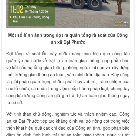
Một số hình ảnh trong đợt ra quân tổng rà soát của Công
an xã Đại Phước
Đợt tổng rà soát lần này nhằm nâng cao hiệu quả công tác
quản lý nhà nước về trật tự an toàn giao thông, góp phần bảo
vệ kết cấu hạ tầng giao thông, phòng ngừa tai nạn và xây dựng
môi trường giao thông an toàn, văn minh trên địa bàn. Đây cũng
là giải pháp quan trọng nhằm phát huy vai trò, trách nhiệm của
các tổ chức, cá nhân trong việc chấp hành pháp luật, chung tay
cùng lực lượng Công an giữ gìn trật tự an toàn giao thông ngay
từ cơ sở.
Với tinh thần chủ động, nghiêm túc và trách nhiệm cao, Công
an xã Đại Phước tiếp tục khẳng định vai trò nòng cốt trong việc
triển khai hiệu quả các chỉ đạo của Công an tỉnh, góp phần bảo
đảm ổn định tình hình trật tự an toàn giao thông, phục vụ tốt