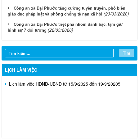
Công an xã Đại Phước tăng cường tuyên truyền, phổ biến
(23/03/2026)
giáo dục pháp luật và phòng chống tệ nạn xã hội
Công an xã Đại Phước triệt phá nhóm đánh bạc, tạm giữ
(22/03/2026)
hình sự 7 đối tượng
Lịch làm việc tuần 02 tháng 10 của HĐND và UBND xã
Lịch làm việc tuần của HĐND và UBND xã 06-11.10.2025
Tìm
Lịch làm việc của HĐND và UBND xã (Ngày 22/9/2025 -
27/9/2025)
LỊCH LÀM VIỆC
Lịch làm việc HĐND-UBND từ 15/9/2025 đến 19/9/20205