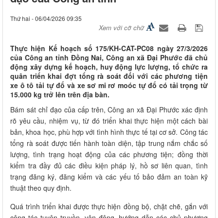
Thứ hai - 06/04/2026 09:35
Xem với cỡ chữ
Thực hiện Kế hoạch số 175/KH-CAT-PC08 ngày 27/3/2026
của Công an tỉnh Đồng Nai, Công an xã Đại Phước đã chủ
động xây dựng kế hoạch, huy động lực lượng, tổ chức ra
quân triển khai đợt tổng rà soát đối với các phương tiện
xe ô tô tải tự đổ và xe sơ mi rơ moóc tự đổ có tải trọng từ
15.000 kg trở lên trên địa bàn.
Bám sát chỉ đạo của cấp trên, Công an xã Đại Phước xác định
rõ yêu cầu, nhiệm vụ, từ đó triển khai thực hiện một cách bài
bản, khoa học, phù hợp với tình hình thực tế tại cơ sở. Công tác
tổng rà soát được tiến hành toàn diện, tập trung nắm chắc số
lượng, tình trạng hoạt động của các phương tiện; đồng thời
kiểm tra đầy đủ các điều kiện pháp lý, hồ sơ liên quan, tình
trạng đăng ký, đăng kiểm và các yếu tố bảo đảm an toàn kỹ
thuật theo quy định.
Quá trình triển khai được thực hiện đồng bộ, chặt chẽ, gắn với
công tác tuyên truyền, vận động, hướng dẫn các chủ phương