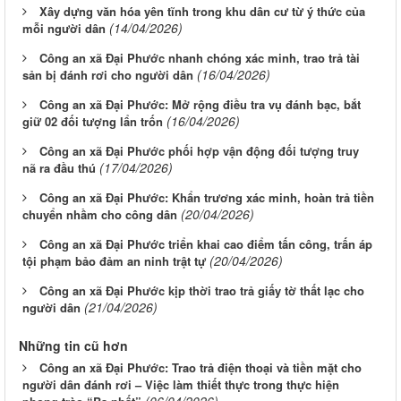
Xây dựng văn hóa yên tĩnh trong khu dân cư từ ý thức của
(14/04/2026)
mỗi người dân
Công an xã Đại Phước nhanh chóng xác minh, trao trả tài
(16/04/2026)
sản bị đánh rơi cho người dân
Công an xã Đại Phước: Mở rộng điều tra vụ đánh bạc, bắt
(16/04/2026)
giữ 02 đối tượng lẩn trốn
Công an xã Đại Phước phối hợp vận động đối tượng truy
(17/04/2026)
nã ra đầu thú
Công an xã Đại Phước: Khẩn trương xác minh, hoàn trả tiền
(20/04/2026)
chuyển nhầm cho công dân
Công an xã Đại Phước triển khai cao điểm tấn công, trấn áp
(20/04/2026)
tội phạm bảo đảm an ninh trật tự
Công an xã Đại Phước kịp thời trao trả giấy tờ thất lạc cho
(21/04/2026)
người dân
Những tin cũ hơn
Công an xã Đại Phước: Trao trả điện thoại và tiền mặt cho
người dân đánh rơi – Việc làm thiết thực trong thực hiện
(06/04/2026)