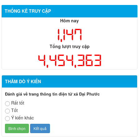
THỐNG KÊ TRUY CẬP
Hôm nay
1,147
Tổng lượt truy cập
4,454,363
THĂM DÒ Ý KIẾN
Đánh giá về trang thông tin điện tử xã Đại Phước
Rất tốt
Tốt
Xã Đại Phước thông báo lịch ra quân tuần của các tổ công
nghệ số cộng đồng
Ý kiến khác
Thông báo Tổ chức Sàn giao dịch việc làm tháng 08 năm 2026