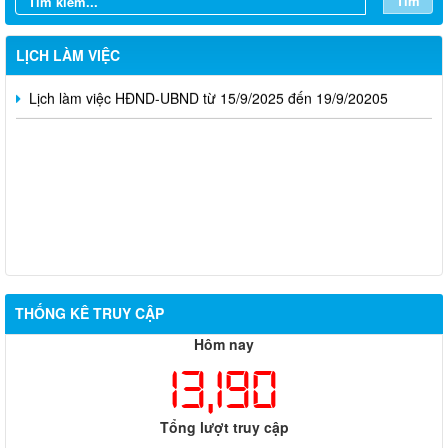
Tìm
Lịch làm việc của HĐND và UBND xã (Ngày 22/9/2025 -
27/9/2025)
LỊCH LÀM VIỆC
Lịch làm việc HĐND-UBND từ 15/9/2025 đến 19/9/20205
THỐNG KÊ TRUY CẬP
Hôm nay
13,190
Tổng lượt truy cập