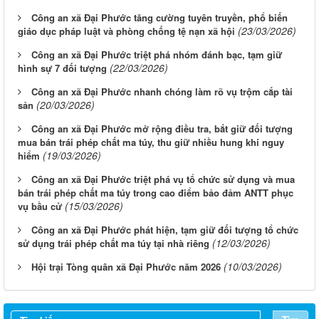
Công an xã Đại Phước tăng cường tuyên truyền, phổ biến
(23/03/2026)
giáo dục pháp luật và phòng chống tệ nạn xã hội
Công an xã Đại Phước triệt phá nhóm đánh bạc, tạm giữ
(22/03/2026)
hình sự 7 đối tượng
Công an xã Đại Phước nhanh chóng làm rõ vụ trộm cắp tài
(20/03/2026)
sản
Công an xã Đại Phước mở rộng điều tra, bắt giữ đối tượng
mua bán trái phép chất ma túy, thu giữ nhiều hung khí nguy
(19/03/2026)
hiểm
Công an xã Đại Phước triệt phá vụ tổ chức sử dụng và mua
bán trái phép chất ma túy trong cao điểm bảo đảm ANTT phục
(15/03/2026)
vụ bầu cử
Công an xã Đại Phước phát hiện, tạm giữ đối tượng tổ chức
(12/03/2026)
sử dụng trái phép chất ma túy tại nhà riêng
(10/03/2026)
Hội trại Tòng quân xã Đại Phước năm 2026
Lịch làm việc tuần 02 tháng 10 của HĐND và UBND xã
Lịch làm việc tuần của HĐND và UBND xã 06-11.10.2025