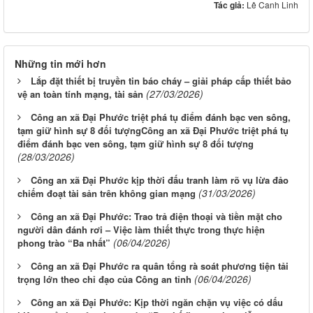
Tác giả:
Lê Canh Linh
Những tin mới hơn
Lắp đặt thiết bị truyền tin báo cháy – giải pháp cấp thiết bảo
(27/03/2026)
vệ an toàn tính mạng, tài sản
Công an xã Đại Phước triệt phá tụ điểm đánh bạc ven sông,
tạm giữ hình sự 8 đối tượngCông an xã Đại Phước triệt phá tụ
điểm đánh bạc ven sông, tạm giữ hình sự 8 đối tượng
(28/03/2026)
Công an xã Đại Phước kịp thời đấu tranh làm rõ vụ lừa đảo
(31/03/2026)
chiếm đoạt tài sản trên không gian mạng
Công an xã Đại Phước: Trao trả điện thoại và tiền mặt cho
người dân đánh rơi – Việc làm thiết thực trong thực hiện
(06/04/2026)
phong trào “Ba nhất”
Công an xã Đại Phước ra quân tổng rà soát phương tiện tải
(06/04/2026)
trọng lớn theo chỉ đạo của Công an tỉnh
Công an xã Đại Phước: Kịp thời ngăn chặn vụ việc có dấu