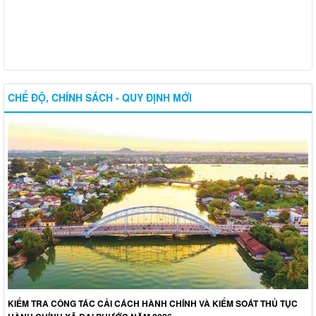
CHẾ ĐỘ, CHÍNH SÁCH - QUY ĐỊNH MỚI
KIỂM TRA CÔNG TÁC CẢI CÁCH HÀNH CHÍNH VÀ KIỂM SOÁT THỦ TỤC