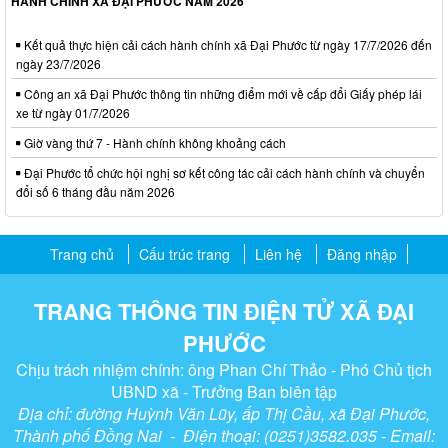
HÀNH CHÍNH XÃ ĐẠI PHƯỚC NĂM 2026
Kết quả thực hiện cải cách hành chính xã Đại Phước từ ngày 17/7/2026 đến
ngày 23/7/2026
Công an xã Đại Phước thông tin những điểm mới về cấp đổi Giấy phép lái
xe từ ngày 01/7/2026
Giờ vàng thứ 7 - Hành chính không khoảng cách
Đại Phước tổ chức hội nghị sơ kết công tác cải cách hành chính và chuyển
đổi số 6 tháng đầu năm 2026
Trang chủ
Cấu trúc trang
Liên hệ
Đăng nhập
TRANG THÔNG TIN ĐIỆN TỬ XÃ ĐẠI
PHƯỚC
Chịu trách nhiệm chính: ông Phan Chí Thảo - Phó Chủ tịch
UBND xã - Trưởng Ban biên tập
Địa chỉ: đường Huỳnh Văn Lũy, ấp Thị Cầu, xã Đại Phước,
Thành phố Đồng Nai - Điện thoại: (0251)3582.035 - Email: