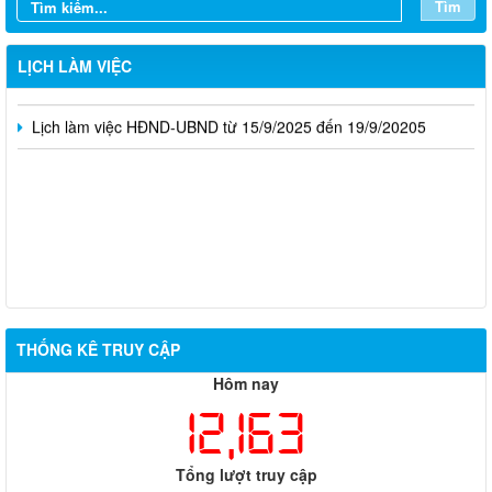
Tìm
Lịch làm việc tuần của HĐND và UBND xã 06-11.10.2025
Lịch làm việc của HĐND và UBND xã (Ngày 22/9/2025 -
LỊCH LÀM VIỆC
27/9/2025)
Lịch làm việc HĐND-UBND từ 15/9/2025 đến 19/9/20205
THỐNG KÊ TRUY CẬP
Hôm nay
12,163
Tổng lượt truy cập