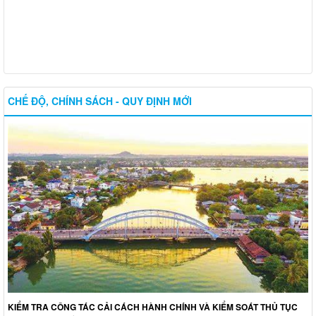
CHẾ ĐỘ, CHÍNH SÁCH - QUY ĐỊNH MỚI
KIỂM TRA CÔNG TÁC CẢI CÁCH HÀNH CHÍNH VÀ KIỂM SOÁT THỦ TỤC