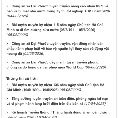
Công an xã Đại Phước tuyên truyền nâng cao nhận thức về
bảo vệ bí mật nhà nước trong Kỳ thi tốt nghiệp THPT năm 2026
(04/06/2026)
Bài tuyên truyền kỷ niệm 115 năm ngày Chủ tịch Hồ Chí
Minh ra đi tìm đường cứu nước (05/6/1911 - 05/6/2026)
(05/06/2026)
Công an xã Đại Phước tuyên truyền, vận động nhân dân
chấp hành pháp luật về bảo vệ nguồn lợi thủy sản và động vật
(05/06/2026)
hoang dã
Công an xã Đại Phước đẩy mạnh tuyên truyền phòng,
(08/06/2026)
chống cá độ bóng đá trái phép mùa World Cup
Những tin cũ hơn
Bài tuyên truyền kỷ niệm 136 năm ngày sinh Chủ tịch Hồ
(05/05/2026)
Chí Minh (19/5/1890 – 19/5/2026)
Tăng cường tuyên truyền an toàn điện, phòng ngừa tai nạn
(17/04/2026)
và vi phạm hành lang lưới điện trên địa bàn xã
Kế hoạch Truyền thông “Tháng hành động vì an toàn thực
(16/04/2026)
phẩm” năm 2026