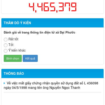
4,465,379
THĂM DÒ Ý KIẾN
Đánh giá về trang thông tin điện tử xã Đại Phước
Rất tốt
Tốt
Xã Đại Phước thông báo lịch ra quân tuần của các tổ công
Ý kiến khác
nghệ số cộng đồng
Thông báo Tổ chức Sàn giao dịch việc làm tháng 08 năm 2026
Tuyển sinh các hệ giáo dục thường xuyên, năm học 2026-2027
THÔNG BÁO
Về việc mất giấy chứng nhận quyền sử dụng đất số L 436098
ngày 04/5/1998 mang tên ông Nguyễn Ngọc Thanh