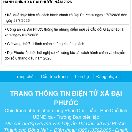
HÀNH CHÍNH XÃ ĐẠI PHƯỚC NĂM 2026
Kết quả thực hiện cải cách hành chính xã Đại Phước từ ngày 17/7/2026 đến
ngày 23/7/2026
Công an xã Đại Phước thông tin những điểm mới về cấp đổi Giấy phép lái
xe từ ngày 01/7/2026
Giờ vàng thứ 7 - Hành chính không khoảng cách
Đại Phước tổ chức hội nghị sơ kết công tác cải cách hành chính và chuyển
đổi số 6 tháng đầu năm 2026
Trang chủ
Cấu trúc trang
Liên hệ
Đăng nhập
TRANG THÔNG TIN ĐIỆN TỬ XÃ ĐẠI
PHƯỚC
Chịu trách nhiệm chính: ông Phan Chí Thảo - Phó Chủ tịch
UBND xã - Trưởng Ban biên tập
Địa chỉ: đường Huỳnh Văn Lũy, ấp Thị Cầu, xã Đại Phước,
Thành phố Đồng Nai - Điện thoại: (0251)3582.035 - Email: