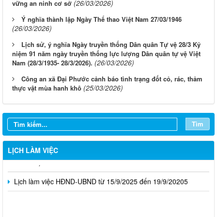
(26/03/2026)
vững an ninh cơ sở
Ý nghĩa thành lập Ngày Thể thao Việt Nam 27/03/1946
(26/03/2026)
Lịch sử, ý nghĩa Ngày truyền thống Dân quân Tự vệ 28/3 Kỷ
niệm 91 năm ngày truyền thống lực lượng Dân quân tự vệ Việt
(26/03/2026)
Nam (28/3/1935- 28/3/2026).
Công an xã Đại Phước cảnh báo tình trạng đốt cỏ, rác, thảm
(25/03/2026)
thực vật mùa hanh khô
Lịch làm việc tuần 02 tháng 10 của HĐND và UBND xã
Tìm
Lịch làm việc tuần của HĐND và UBND xã 06-11.10.2025
Lịch làm việc của HĐND và UBND xã (Ngày 22/9/2025 -
LỊCH LÀM VIỆC
27/9/2025)
Lịch làm việc HĐND-UBND từ 15/9/2025 đến 19/9/20205