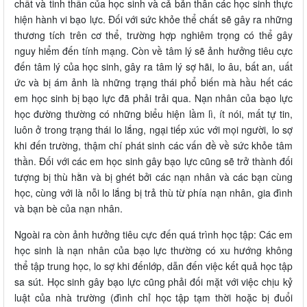
chất và tinh thần của học sinh và cả bản thân các học sinh thực
hiện hành vi bạo lực. Đối với sức khỏe thể chất sẽ gây ra những
thương tích trên cơ thể, trường hợp nghiêm trọng có thể gây
nguy hiểm đến tính mạng. Còn về tâm lý sẽ ảnh hưởng tiêu cực
đến tâm lý của học sinh, gây ra tâm lý sợ hãi, lo âu, bất an, uất
ức và bị ám ảnh là những trạng thái phổ biến mà hầu hết các
em học sinh bị bạo lực đã phải trải qua. Nạn nhân của bạo lực
học đường thường có những biểu hiện lầm lì, ít nói, mất tự tin,
luôn ở trong trạng thái lo lắng, ngại tiếp xúc với mọi người, lo sợ
khi đến trường, thậm chí phát sinh các vấn đề về sức khỏe tâm
thần. Đối với các em học sinh gây bạo lực cũng sẽ trở thành đối
tượng bị thù hằn và bị ghét bởi các nạn nhân và các bạn cùng
học, cùng với là nỗi lo lắng bị trả thù từ phía nạn nhân, gia đình
và bạn bè của nạn nhân.
Ngoài ra còn ảnh hưởng tiêu cực đến quá trình học tập: Các em
học sinh là nạn nhân của bạo lực thường có xu hướng không
thể tập trung học, lo sợ khi đếnlớp, dẫn đến việc kết quả học tập
sa sút. Học sinh gây bạo lực cũng phải đối mặt với việc chịu kỷ
luật của nhà trường (đình chỉ học tập tạm thời hoặc bị đuổi