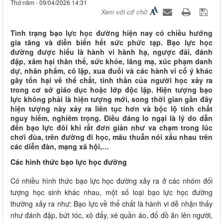
Thứ năm - 09/04/2026 14:31
Xem với cỡ chữ
Tình trạng bạo lực học đường hiện nay có chiều hướng
gia tăng và diễn biến hết sức phức tạp. Bạo lực học
đường được hiểu là hành vi hành hạ, ngược đãi, đánh
đập, xâm hại thân thể, sức khỏe, lăng mạ, xúc phạm danh
dự, nhân phẩm, cô lập, xua đuổi và các hành vi cố ý khác
gây tổn hại về thể chất, tinh thần của người học xảy ra
trong cơ sở giáo dục hoặc lớp độc lập. Hiện tượng bạo
lực không phải là hiện tượng mới, song thời gian gần đây
hiện tượng này xảy ra liên tục hơn và bộc lộ tính chất
nguy hiểm, nghiêm trọng. Điều đáng lo ngại là lý do dẫn
đến bạo lực đôi khi rất đơn giản như va chạm trong lúc
chơi đùa, trên đường đi học, mâu thuẫn nói xấu nhau trên
các diễn đàn, mạng xã hội,…
Các hình thức bạo lực học đường
Có nhiều hình thức bạo lực học đường xảy ra ở các nhóm đối
tượng học sinh khác nhau, một số loại bạo lực học đường
thường xảy ra như: Bạo lực về thể chất là hành vi dễ nhận thấy
như đánh đập, bứt tóc, xô đẩy, xé quần áo, đổ đồ ăn lên người,