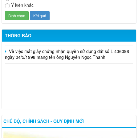
Ý kiến khác
Xã Đại Phước thông báo lịch ra quân tuần của các tổ công
nghệ số cộng đồng
Thông báo Tổ chức Sàn giao dịch việc làm tháng 08 năm 2026
THÔNG BÁO
Tuyển sinh các hệ giáo dục thường xuyên, năm học 2026-2027
Về việc mất giấy chứng nhận quyền sử dụng đất số L 436098
ngày 04/5/1998 mang tên ông Nguyễn Ngọc Thanh
CHẾ ĐỘ, CHÍNH SÁCH - QUY ĐỊNH MỚI