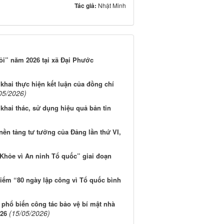
Tác giả:
Nhật Minh
iỏi” năm 2026 tại xã Đại Phước
khai thực hiện kết luận của đồng chí
05/2026)
khai thác, sử dụng hiệu quả bản tin
nền tảng tư tưởng của Đảng lần thứ VI,
Khỏe vì An ninh Tổ quốc” giai đoạn
iểm “80 ngày lập công vì Tổ quốc bình
 phổ biến công tác bảo vệ bí mật nhà
(15/05/2026)
026