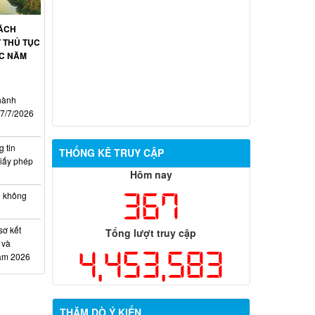
CÁCH
 THỦ TỤC
ỚC NĂM
hành
17/7/2026
 tin
THỐNG KÊ TRUY CẬP
iấy phép
Hôm nay
367
h không
sơ kết
Tổng lượt truy cập
 và
4,453,583
năm 2026
THĂM DÒ Ý KIẾN