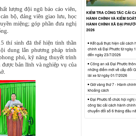
hất lượng đội ngũ báo cáo viên,
KIỂM TRA CÔNG TÁC CẢI 
 cán bộ, đảng viên giao lưu, học
HÀNH CHÍNH VÀ KIỂM SOÁT
truyền miệng; góp phần đưa nghị
HÀNH CHÍNH XÃ ĐẠI PHƯ
2026
ống.
15 thí sinh đã thể hiện tinh thần
Kết quả thực hiện cải cách 
chính xã Đại Phước từ ngày 
nội dung lẫn phương pháp trình
đến ngày 23/7/2026
 phong phú, kỹ năng thuyết trình
Công an xã Đại Phước thông
ện được bản lĩnh và nghiệp vụ của
những điểm mới về cấp đổi G
sở.
lái xe từ ngày 01/7/2026
Giờ vàng thứ 7 - Hành chín
khoảng cách
Đại Phước tổ chức hội nghị 
công tác cải cách hành chính
chuyển đổi số 6 tháng đầu 