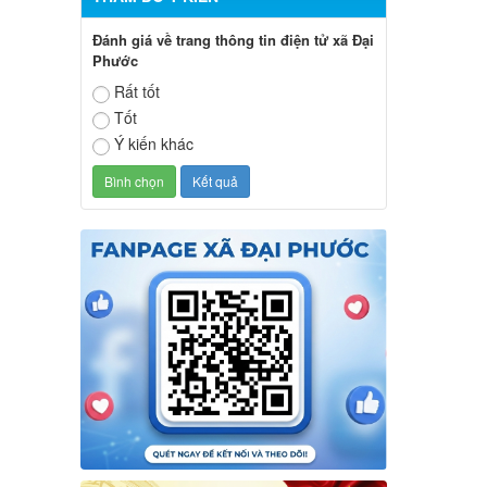
Đánh giá về trang thông tin điện tử xã Đại
Phước
Rất tốt
Tốt
Ý kiến khác