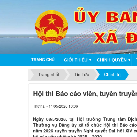
TRANG CHỦ
GIỚI THIỆU
CHÍNH QUYỀN
▼
▼
Trang nhất
Tin Tức
Chính trị
Hội thi Báo cáo viên, tuyên truyề
Thứ hai - 11/05/2026 10:06
Ngày 08/5/2026, tại Hội trường Trung tâm Dị
Thường vụ Đảng ủy xã tổ chức Hội thi Báo cáo 
năm 2026 tuyên truyền Nghị quyết Đại hội XIV 
bộ các cấp nhiệm kỳ 2025 – 2030.