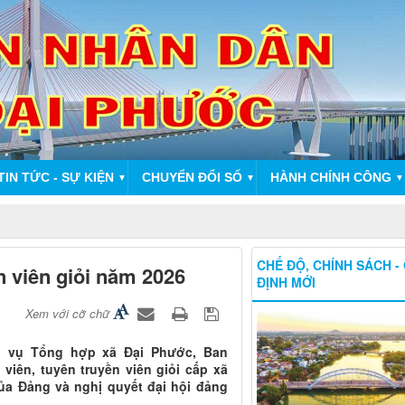
TIN TỨC - SỰ KIỆN
CHUYỂN ĐỔI SỐ
HÀNH CHÍNH CÔNG
▼
▼
▼
CHẾ ĐỘ, CHÍNH SÁCH -
n viên giỏi năm 2026
ĐỊNH MỚI
Xem với cỡ chữ
ch vụ Tổng hợp xã Đại Phước, Ban
viên, tuyên truyền viên giỏi cấp xã
của Đảng và nghị quyết đại hội đảng