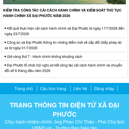
KIỂM TRA CÔNG TÁC CẢI CÁCH HÀNH CHÍNH VÀ KIỂM SOÁT THỦ TỤC
HÀNH CHÍNH XÃ ĐẠI PHƯỚC NĂM 2026
Kết quả thực hiện cải cách hành chính xã Đại Phước từ ngày 17/7/2026 đến
ngày 23/7/2026
Công an xã Đại Phước thông tin những điểm mới về cấp đổi Giấy phép lái
xe từ ngày 01/7/2026
Giờ vàng thứ 7 - Hành chính không khoảng cách
Đại Phước tổ chức hội nghị sơ kết công tác cải cách hành chính và chuyển
đổi số 6 tháng đầu năm 2026
Trang chủ
Cấu trúc trang
Liên hệ
Đăng nhập
TRANG THÔNG TIN ĐIỆN TỬ XÃ ĐẠI
PHƯỚC
Chịu trách nhiệm chính: ông Phan Chí Thảo - Phó Chủ tịch
UBND xã - Trưởng Ban biên tập