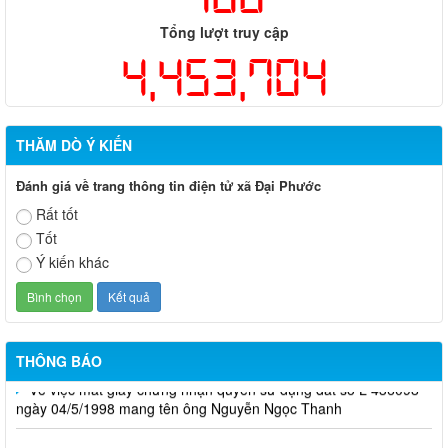
Tổng lượt truy cập
4,453,704
THĂM DÒ Ý KIẾN
Đánh giá về trang thông tin điện tử xã Đại Phước
Rất tốt
Tốt
Xã Đại Phước thông báo lịch ra quân tuần của các tổ công
nghệ số cộng đồng
Ý kiến khác
Thông báo Tổ chức Sàn giao dịch việc làm tháng 08 năm 2026
Tuyển sinh các hệ giáo dục thường xuyên, năm học 2026-2027
THÔNG BÁO
Về việc mất giấy chứng nhận quyền sử dụng đất số L 436098
ngày 04/5/1998 mang tên ông Nguyễn Ngọc Thanh